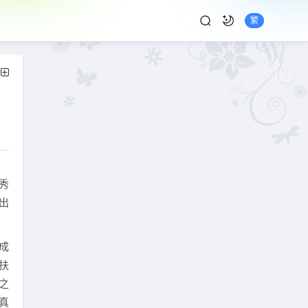
繁
秀
出
成
扶
之
真