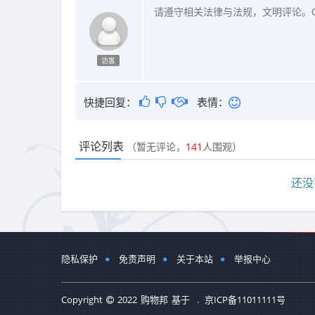
访客
快捷回复：
表情：
评论列表
（暂无评论，
141
人围观）
还没
隐私保护
免责声明
关于本站
举报中心
Copyright
2022
购物邦
基于
.
京ICP备11011111号